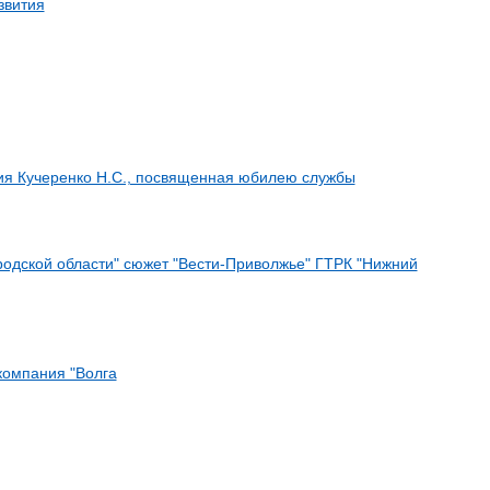
звития
ия Кучеренко Н.С., посвященная юбилею службы
родской области" сюжет "Вести-Приволжье" ГТРК "Нижний
компания "Волга