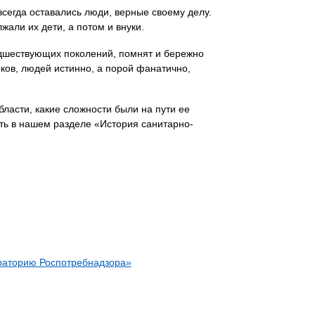
сегда оставались люди, верные своему делу.
али их дети, а потом и внуки.
едшествующих поколений, помнят и бережно
оков, людей истинно, а порой фанатично,
асти, какие сложности были на пути ее
ать в нашем разделе «История санитарно-
ораторию Роспотребнадзора»