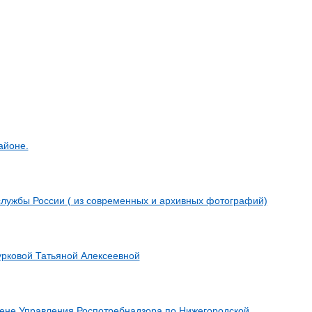
айоне.
службы России ( из современных и архивных фотографий)
урковой Татьяной Алексеевной
иене Управления Роспотребнадзора по Нижегородской