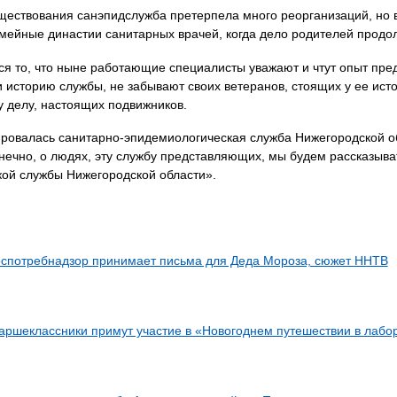
уществования санэпидслужба претерпела много реорганизаций, но в
ейные династии санитарных врачей, когда дело родителей продолж
я то, что ныне работающие специалисты уважают и чтут опыт пр
и историю службы, не забывают своих ветеранов, стоящих у ее ист
 делу, настоящих подвижников.
ровалась санитарно-эпидемиологическая служба Нижегородской обл
онечно, о людях, эту службу представляющих, мы будем рассказыв
ой службы Нижегородской области».
о­спо­треб­над­зор при­ни­ма­ет пись­ма для Де­да Мо­ро­за, сюжет ННТВ
аршеклассники примут участие в «Новогоднем путешествии в лаб