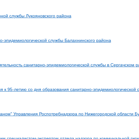
ной службы Лукояновского района
о-эпидемиологической службы Балахнинского района
ятельность санитарно-эпидемиологической службы в Сергачском р
я к 95-летию со дня образования санитарно-эпидемиологической 
раном" Управления Роспотребнадзора по Нижегородской области Б
им специалистом-экспертом отдела надзора по коммунальной гиг