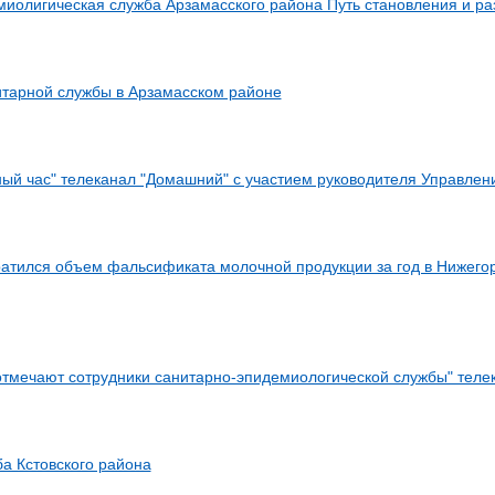
иолигическая служба Арзамасского района Путь становления и ра
тарной службы в Арзамасском районе
ый час" телеканал "Домашний" с участием руководителя Управлен
кратился объем фальсификата молочной продукции за год в Нижего
тмечают сотрудники санитарно-эпидемиологической службы" теле
а Кстовского района