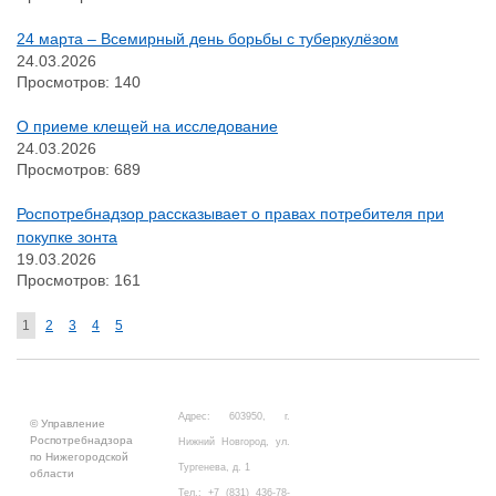
24 марта – Всемирный день борьбы с туберкулёзом
24.03.2026
Просмотров: 140
О приеме клещей на исследование
24.03.2026
Просмотров: 689
Роспотребнадзор рассказывает о правах потребителя при
покупке зонта
19.03.2026
Просмотров: 161
1
2
3
4
5
Адрес: 603950, г.
© Управление
Роспотребнадзора
Нижний Новгород, ул.
по Нижегородской
Тургенева, д. 1
области
Тел.: +7 (831) 436-78-